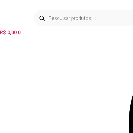
Ir
para
Pesquisar
produtos
o
conteúdo
R$
0,00
0