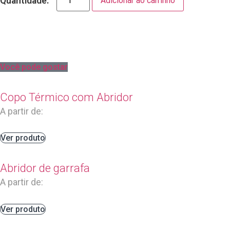
Adicionar ao carrinho
Camiseta
Unissex
quantidade
Você pode gostar
Copo Térmico com Abridor
A partir de:
Ver produto
Abridor de garrafa
A partir de:
Ver produto