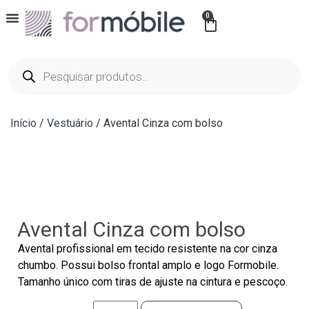
0
Minha Conta
Todos Os Produtos
Viagem E Acessórios
Escritório E Papelaria
Início
/
Vestuário
/ Avental Cinza com bolso
Avental Cinza com bolso
Avental profissional em tecido resistente na cor cinza
chumbo. Possui bolso frontal amplo e logo Formobile.
Tamanho único com tiras de ajuste na cintura e pescoço.