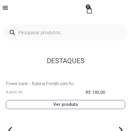
0
Minha Conta
Todos Os Produtos
Viagem E Acessórios
Escritório E Papelaria
DESTAQUES
Power bank – Bateria Portátil sem fio
R$
140,00
A partir de:
Ver produto