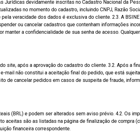
as Jurídicas devidamente inscritas no Cadastro Nacional da Pes
tualizadas no momento do cadastro, incluindo CNPJ, Razão Social
pela veracidade dos dados é exclusiva do cliente. 2.3. A BSINE P
spender ou cancelar cadastros que contenham informações inco
por manter a confidencialidade de sua senha de acesso. Qualquer
o site, após a aprovação do cadastro do cliente. 3.2. Após a fin
-mail não constitui a aceitação final do pedido, que está sujei
eito de cancelar pedidos em casos de suspeita de fraude, infor
eais (BRL) e podem ser alterados sem aviso prévio. 4.2. Os imp
o aceitas são as listadas na página de finalização de compra (
tuição financeira correspondente.